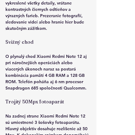
vykreslené všetky detaily, vrátane 
kontrastných čiernych odtieňov a 
výrazných farieb.
 Prezeranie fotografií, 
sledovanie videí alebo hranie hier bude 
skutočným zážitkom.
Svižný chod
O plynulý chod Xiaomi Redmi Note 12 aj 
pri náročnejších operáciách alebo 
viacerých úkonoch naraz sa postará 
kombinácia pamätí 4 GB RAM a 128 GB 
ROM
. Telefón poháňa aj 6 nm 
procesor 
Snapdragon 685
 spoločnosti Qualcomm.
Trojitý 50Mpx fotoaparát
Na zadnej strane Xiaomi Redmi Note 12 
sú umiestnené 
3 šošovky fotoaparátu.
Hlavný objektív dosahuje rozlíšenie až 
50 
Mpx.
 K dokonalým snímkam dopomáhajú 