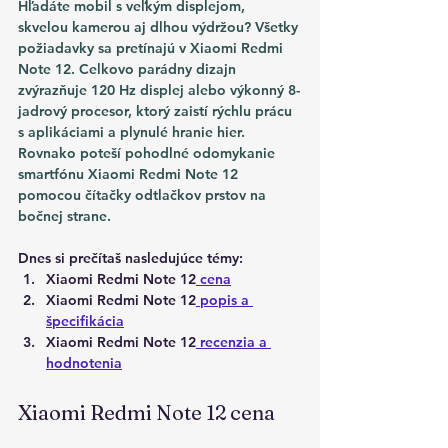
Hľadáte mobil s veľkým displejom, 
skvelou kamerou aj dlhou výdržou? Všetky 
požiadavky sa pretínajú v Xiaomi Redmi 
Note 12. Celkovo parádny dizajn 
zvýrazňuje 120 Hz displej alebo výkonný 8-
jadrový procesor, ktorý zaistí rýchlu prácu 
s aplikáciami a plynulé hranie hier. 
Rovnako poteší pohodlné odomykanie 
smartfónu Xiaomi Redmi Note 12 
pomocou čítačky odtlačkov prstov na 
bočnej strane.
Dnes si prečítaš nasledujúce témy:
Xiaomi Redmi Note 12
 cena
Xiaomi Redmi Note 12
 popis a 
špecifikácia
Xiaomi Redmi Note 12
 recenzia a 
hodnotenia
Xiaomi Redmi Note 12 cena