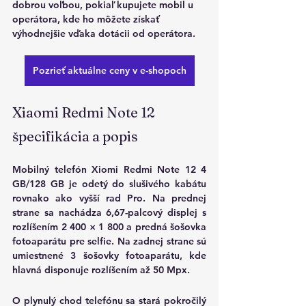
dobrou voľbou, pokiaľ kupujete mobil u 
operátora, kde ho môžete získať 
výhodnejšie vďaka dotácii od operátora.
Pozrieť aktuálne ceny v e-shopoch
Xiaomi Redmi Note 12 
špecifikácia a popis
Mobilný telefón Xiomi Redmi Note 12 4 
GB/128 GB je odetý do slušivého kabátu 
rovnako ako vyšší rad Pro. Na prednej 
strane sa nachádza 6,67-palcový displej s 
rozlíšením 2 400 × 1 800 a predná šošovka 
fotoaparátu pre selfie. Na zadnej strane sú 
umiestnené 3 šošovky fotoaparátu, kde 
hlavná disponuje rozlíšením až 50 Mpx. 
O plynulý chod telefónu sa stará pokročilý 