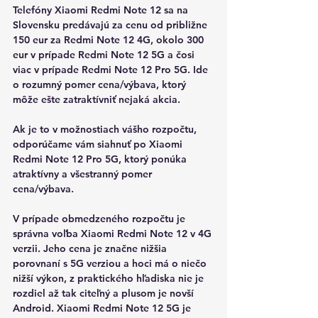
Telefóny Xiaomi Redmi Note 12 sa na 
Slovensku predávajú za cenu od približne 
150 eur za Redmi Note 12 4G, okolo 300 
eur v prípade Redmi Note 12 5G a čosi 
viac v prípade Redmi Note 12 Pro 5G. Ide 
o rozumný pomer cena/výbava, ktorý 
môže ešte zatraktívniť nejaká akcia.
Ak je to v možnostiach vášho rozpočtu, 
odporúčame vám siahnuť po Xiaomi 
Redmi Note 12 Pro 5G
, ktorý ponúka 
atraktívny a všestranný pomer 
cena/výbava.
V prípade obmedzeného rozpočtu je 
správna voľba Xiaomi 
Redmi Note 12 v 4G 
verzii
. Jeho cena je značne nižšia 
porovnaní s 5G verziou a hoci má o niečo 
nižší výkon, z praktického hľadiska nie je 
rozdiel až tak citeľný a plusom je novší 
Android. Xiaomi 
Redmi Note 12 5G
 je 