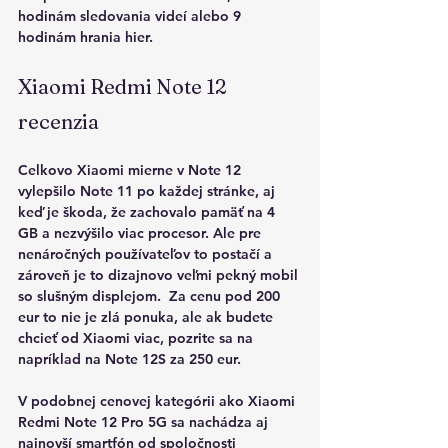
hodinám sledovania videí alebo 9 
hodinám hrania hier.
Xiaomi Redmi Note 12 
recenzia
Celkovo Xiaomi mierne v Note 12 
vylepšilo Note 11 po každej stránke, aj 
keď je škoda, že zachovalo pamäť na 4 
GB a nezvýšilo viac procesor. Ale pre 
nenáročných používateľov to postačí a 
zároveň je to dizajnovo veľmi pekný mobil 
so slušným displejom.  Za cenu pod 200 
eur to nie je zlá ponuka, ale ak budete 
chcieť od Xiaomi viac, pozrite sa na 
napríklad na Note 12S za 250 eur.
V podobnej cenovej kategórii ako Xiaomi 
Redmi Note 12 Pro 5G sa nachádza aj 
najnovší smartfón od spoločnosti 