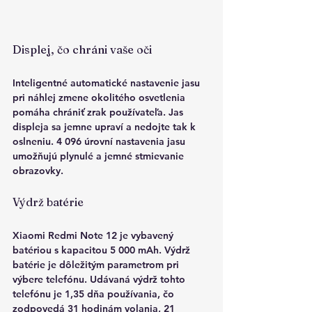
Displej, čo chráni vaše oči
Inteligentné 
automatické nastavenie jasu 
pri náhlej zmene okolitého osvetlenia 
pomáha chrániť zrak používateľa. Jas 
displeja sa jemne upraví a nedojte tak k 
oslneniu. 
4 096 úrovní nastavenia jasu
umožňujú plynulé a jemné stmievanie 
obrazovky.
Výdrž batérie
Xiaomi Redmi Note 12 je vybavený 
batériou s kapacitou 5 000 mAh. Výdrž 
batérie je dôležitým parametrom pri 
výbere telefónu. Udávaná výdrž tohto 
telefónu je 1,35 dňa používania, čo 
zodpovedá 31 hodinám volania, 21 