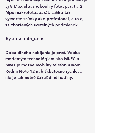
aj 
8-Mpx ultraširokouhlý
 fotoaparát a 
2-
Mpx makrofotoaparát
. Ľahko tak 
vytvoríte snímky ako profesionál, a to aj 
za zhoršených svetelných podmienok.
Rýchle nabíjanie
Doba dlhého nabíjania je preč. Vďaka 
moderným technológiám ako Mi-FC a 
MMT je možné mobilný telefón Xiaomi 
Redmi Note 12 nabiť skutočne rýchlo, a 
nie je tak nutné čakať dlhé hodiny.