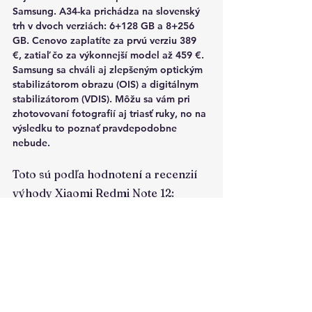
Samsung. A34-ka prichádza na slovenský 
trh v dvoch verziách: 6+128 GB a 8+256 
GB. Cenovo zaplatíte za prvú verziu 389 
€, zatiaľ čo za výkonnejší model až 459 €. 
Samsung sa chváli aj zlepšeným optickým 
stabilizátorom obrazu (OIS) a digitálnym 
stabilizátorom (VDIS). Môžu sa vám pri 
zhotovovaní fotografií aj triasť ruky, no na 
výsledku to poznať pravdepodobne 
nebude.
Toto sú podľa hodnotení a recenzií 
výhody Xiaomi Redmi Note 12:
Slušný výkon
Dizajn
Cena
Obsah balenia
Prispôsobiteľnosť systému
Toto hodnotia recenzie Xiaomi 