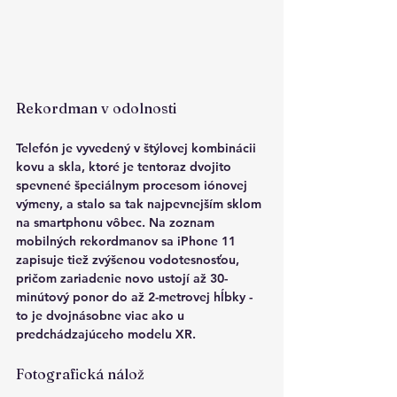
Rekordman v odolnosti
Telefón je vyvedený v štýlovej kombinácii 
kovu a skla, ktoré je tentoraz dvojito 
spevnené špeciálnym procesom iónovej 
výmeny, a stalo sa tak najpevnejším sklom 
na smartphonu vôbec. Na zoznam 
mobilných rekordmanov sa iPhone 11 
zapisuje tiež zvýšenou vodotesnosťou, 
pričom zariadenie novo ustojí až 30-
minútový ponor do až 2-metrovej hĺbky - 
to je dvojnásobne viac ako u 
predchádzajúceho modelu XR.
Fotografická nálož