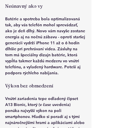
Neúnavný ako vy
Batérie a spotreba bola optimalizovaná 
tak, aby vás telefón mohol sprevádzať, 
ako je deň dlhý. Novo vám navyše zostane 
energia aj na nočnú zábavu - oproti staršej 
generácii vydrží iPhone 11 až o 6 hodín 
dlhšie pri prehrávaní videa. Zásluhy na 
tom má špeciálny dizajn batérie, ktorá 
vypĺňa takmer každú medzeru vo vnútri 
telefónu, a vyladený hardware. Poteší aj 
podpora rýchleho nabíjania.
Výkon bez obmedzení
Vnútri zariadenia tepe odladený čipset 
A13 Bionic, ktorý (v čase uvedenia) 
ponúka najvyšší výkon na poli 
smartphonov. Hladko si poradí aj s tými 
najnáročnejšími hrami a aplikáciami alebo 