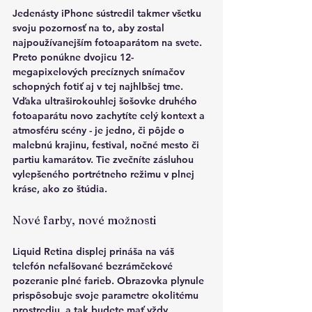
Jedenásty iPhone sústredil takmer všetku 
svoju pozornosť na to, aby zostal 
najpoužívanejším fotoaparátom na svete. 
Preto ponúkne dvojicu 12-
megapixelových precíznych snímačov 
schopných fotiť aj v tej najhlbšej tme. 
Vďaka ultraširokouhlej šošovke druhého 
fotoaparátu novo zachytíte celý kontext a 
atmosféru scény - je jedno, či pôjde o 
malebnú krajinu, festival, nočné mesto či 
partiu kamarátov. Tie zvečníte zásluhou 
vylepšeného portrétneho režimu v plnej 
kráse, ako zo štúdia.
Nové farby, nové možnosti
Liquid Retina displej prináša na váš 
telefón nefalšované bezrámčekové 
pozeranie plné farieb. Obrazovka plynule 
prispôsobuje svoje parametre okolitému 
prostrediu, a tak budete mať vždy 