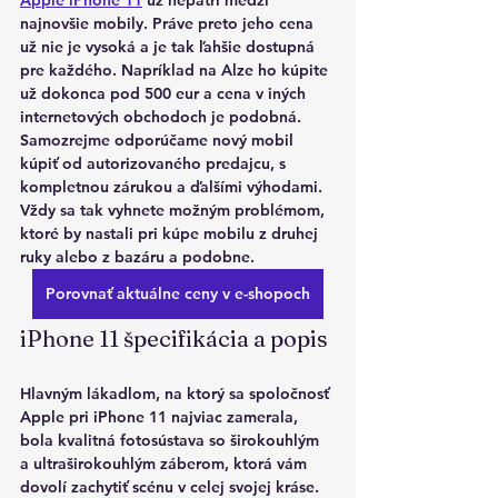
Apple iPhone 11
 už nepatrí medzi 
najnovšie mobily. Práve preto jeho cena 
už nie je vysoká a je tak ľahšie dostupná 
pre každého. Napríklad na Alze ho kúpite 
už dokonca pod 500 eur a cena v iných 
internetových obchodoch je podobná. 
Samozrejme odporúčame nový mobil 
kúpiť od autorizovaného predajcu, s 
kompletnou zárukou a ďalšími výhodami. 
Vždy sa tak vyhnete možným problémom, 
ktoré by nastali pri kúpe mobilu z druhej 
ruky alebo z bazáru a podobne.
Porovnať aktuálne ceny v e-shopoch
iPhone 11 špecifikácia a popis
Hlavným lákadlom, na ktorý sa spoločnosť 
Apple pri iPhone 11 najviac zamerala, 
bola kvalitná fotosústava so širokouhlým 
a ultraširokouhlým záberom, ktorá vám 
dovolí zachytiť scénu v celej svojej kráse. 