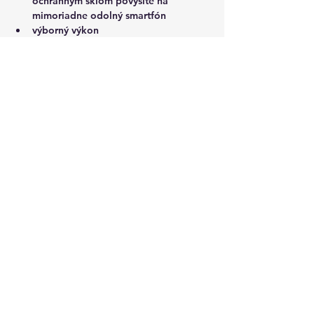
ochranným sklom povýšite na 
mimoriadne odolný smartfón
výborný výkon
skvelé stereo reproduktory
úžasná výdrž na jedno nabitie
kvalitný fotoaparát
záznam videa ktoroukoľvek kamerou
dnes už nízka cena
Toto hodnotia recenzie iPhone 11 
ako nevýhody:
hmotnosť
len približne HD+ rozlíšenie displeja
chýba nočný režim širokouhlého 
foťáku
pre niekoho stále vysoká cena
Prečítať recenzie zákazníkov
Časté otázky