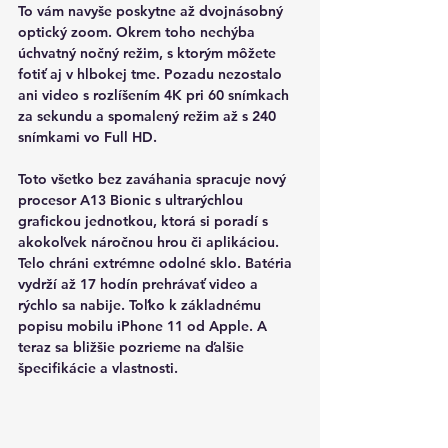
To vám navyše poskytne až dvojnásobný 
optický zoom. Okrem toho nechýba 
úchvatný nočný režim, s ktorým môžete 
fotiť aj v hlbokej tme. Pozadu nezostalo 
ani video s rozlíšením 4K pri 60 snímkach 
za sekundu a spomalený režim až s 240 
snímkami vo Full HD.
Toto všetko bez zaváhania spracuje nový 
procesor A13 Bionic s ultrarýchlou 
grafickou jednotkou, ktorá si poradí s 
akokoľvek náročnou hrou či aplikáciou. 
Telo chráni extrémne odolné sklo. Batéria 
vydrží až 17 hodín prehrávať video a 
rýchlo sa nabije. Toľko k základnému 
popisu mobilu iPhone 11 od Apple. A 
teraz sa bližšie pozrieme na ďalšie 
špecifikácie a vlastnosti.