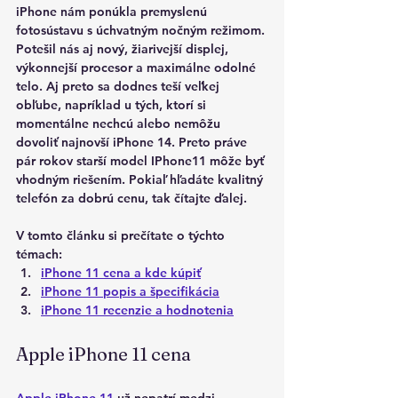
iPhone nám ponúkla premyslenú 
fotosústavu s úchvatným nočným režimom. 
Potešil nás aj nový, žiarivejší displej, 
výkonnejší procesor a maximálne odolné 
telo. Aj preto sa dodnes teší veľkej 
obľube, napríklad u tých, ktorí si 
momentálne nechcú alebo nemôžu 
dovoliť najnovší iPhone 14. Preto práve 
pár rokov starší model IPhone11 môže byť 
vhodným riešením. Pokiaľ hľadáte kvalitný 
telefón za dobrú cenu, tak čítajte ďalej.
V tomto článku si prečítate o týchto 
témach:
iPhone 11 cena a kde kúpiť
iPhone 11 popis a špecifikácia
iPhone 11 recenzie a hodnotenia
Apple iPhone 11 cena