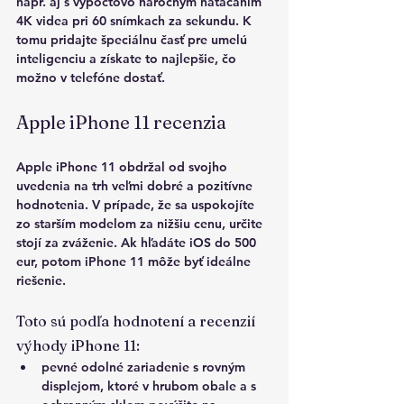
napr. aj s výpočtovo náročným natáčaním 
4K videa pri 60 snímkach za sekundu. K 
tomu pridajte špeciálnu časť pre umelú 
inteligenciu a získate to najlepšie, čo 
možno v telefóne dostať.
Apple iPhone 11 recenzia
Apple iPhone 11 obdržal od svojho 
uvedenia na trh veľmi dobré a pozitívne 
hodnotenia. V prípade, že sa uspokojíte 
zo starším modelom za nižšiu cenu, určite 
stojí za zváženie. Ak hľadáte iOS do 500 
eur, potom iPhone 11 môže byť ideálne 
riešenie.
Toto sú podľa hodnotení a recenzií 
výhody iPhone 11:
pevné odolné zariadenie s rovným 
displejom, ktoré v hrubom obale a s 