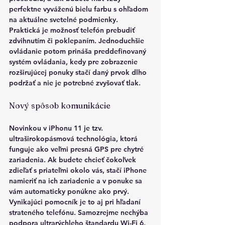
perfektne vyváženú bielu farbu s ohľadom 
na aktuálne svetelné podmienky. 
Praktická je možnosť telefón prebudiť 
zdvihnutím či poklepaním. Jednoduchšie 
ovládanie potom prináša preddefinovaný 
systém ovládania, kedy pre zobrazenie 
rozširujúcej ponuky stačí daný prvok dlho 
podržať a nie je potrebné zvyšovať tlak.
Nový spôsob komunikácie
Novinkou v iPhonu 11 je tzv. 
ultraširokopásmová technológia, ktorá 
funguje ako veľmi presná GPS pre chytré 
zariadenia. Ak budete chcieť čokoľvek 
zdieľať s priateľmi okolo vás, stačí iPhone 
namieriť na ich zariadenie a v ponuke sa 
vám automaticky ponúkne ako prvý. 
Vynikajúci pomocník je to aj pri hľadaní 
strateného telefónu. Samozrejme nechýba 
podpora ultrarýchleho štandardu Wi-Fi 6, 