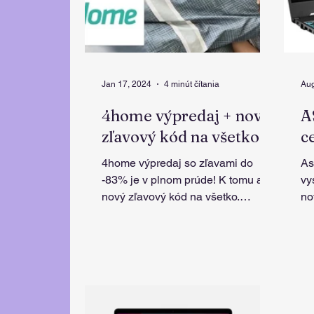
Jan 17, 2024
4 minút čítania
Aug
4home výpredaj + nový
A
zľavový kód na všetko
c
4home výpredaj so zľavami do
As
-83% je v plnom prúde! K tomu aj
vy
nový zľavový kód na všetko.
no
Prečítaj si všetky recenzie
na
zákazníkov 4home sk.
ho