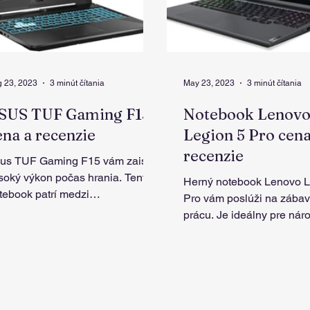
 23, 2023
3 minút čítania
May 23, 2023
3 minút čítania
SUS TUF Gaming F15
Notebook Lenov
ena a recenzie
Legion 5 Pro cena
recenzie
us TUF Gaming F15 vám zaistí
soký výkon počas hrania. Tento
Herný notebook Lenovo L
tebook patrí medzi
Pro vám poslúži na zábav
jpredávanejšie na Slovensku, čo
prácu. Je ideálny pre náročnejšiu
vorí jasne o jeho..
prácu aj študentov vyžad
vyšší výkon.