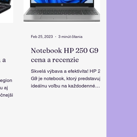
Feb 25, 2023
3 minút čítania
o
Notebook HP 250 G9
 a
cena a recenzie
Skvelá výbava a efektivita! HP 250
G9 je notebook, ktorý predstavuje
egion 5
ideálnu voľbu na každodenné
u aj
používanie s dôrazom na rýchlosť.
ujúcich